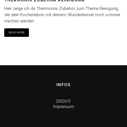
Hier zeige ich dir Thermomix Zubehör zum Thema Reinigung,
die dein Kocherlebnis mit deinem Wunderkessel noch schöner
machen werden.
READ MORE
INFOS
DSGVO
Impressum